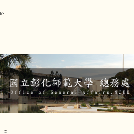
te
:::