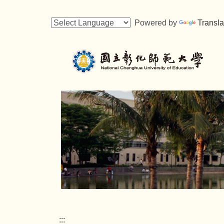
跳
到
Powered by
Transla
主
要
內
容
區
:::