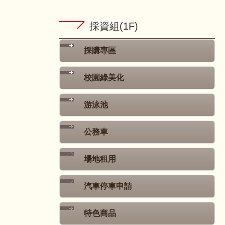
採資組(1F)
採購專區
校園綠美化
游泳池
公務車
場地租用
汽車停車申請
特色商品