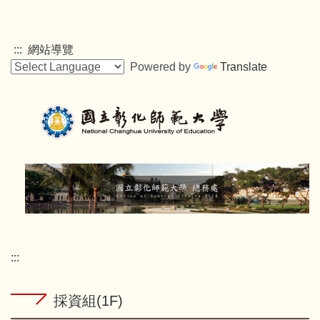
跳
到
主
:::
網站導覽
要
Powered by
Translate
內
容
區
:::
採資組(1F)