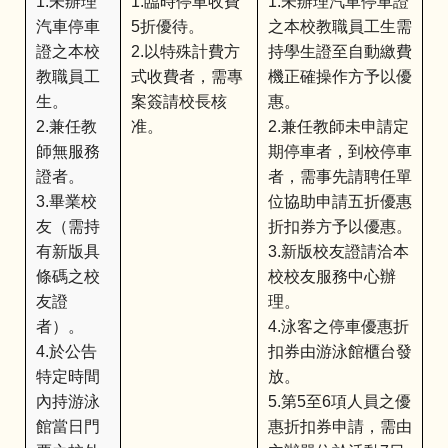
1.未辦理
1.臨時停車收費
1.未辦理汽車停車證
汽車停車
5折優待。
之本校教職員工生需
證之本校
2.以特殊計費方
持學生證至自動繳費
教職員工
式收費者，需專
機正確操作方予以優
生。
案簽請校長核
惠。
2.兼任教
准。
2.兼任教師未申請定
師無服務
期停車者，到校停車
證者。
者，需事先請聘任單
3.畢業校
位協助申請五折優惠
友（需持
折扣券方予以優惠。
有新版具
3.新版校友證請洽本
條碼之校
校校友服務中心辦
友證
理。
者）。
4.泳客之停車優惠折
4.於公告
扣券由游泳館櫃台發
特定時間
放。
內持游泳
5.第5至6項人員之優
館當日門
惠折扣券申請，需由