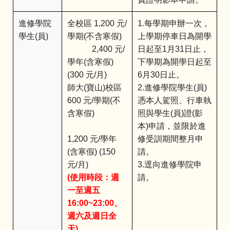
進修學院
全校區 1,200 元/
1.每學期申辦一次，
學生(員)
學期(不含寒假)
上學期停車日為開學
2,400 元/
日起至1月31日止，
學年(含寒假)
下學期為開學日起至
(300 元/月)
6月30日止。
師大(寶山)校區
2.進修學院學生(員)
600 元/學期(不
憑本人駕照、行車執
含寒假)
照與學生(員)證(影
本)申請，並限於進
1,200 元/學年
修受訓期間整月申
(含寒假) (150
請。
元/月)
3.逕向進修學院申
(使用時段：週
請。
一至週五
16:00~23:00、
週六及週日全
天)