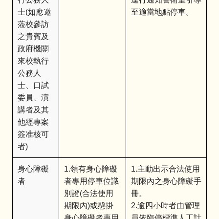
士(如應邀
至適當地點停車。
蒞校參訪
之貴賓及
政府機關
來校執行
公務人
士、口試
委員、演
講者及其
他經專案
簽准核可
者)
身心障礙
1.領有身心障礙
1.主動出示合法使用
者
者專用停車位識
期限內之身心障礙手
別證(合法使用
冊。
期限內)或懸掛
2.逾四小時者由管理
身心障礙者專用
員依臨停標準人工計