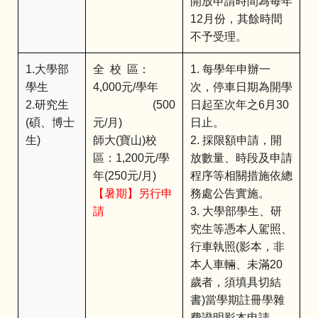
開放申請時間為每年
12月份，其餘時間
不予受理。
1.大學部
全 校 區：
1. 每學年申辦一
學生
4,000元/學年
次，停車日期為開學
2.研究生
(500
日起至次年之6月30
(碩、博士
元/月)
日止。
生)
師大(寶山)校
2. 採限額申請，開
區：1,200元/學
放數量、時段及申請
年(250元/月)
程序等相關措施依總
【暑期】另行申
務處公告實施。
請
3. 大學部學生、研
究生等憑本人駕照、
行車執照(影本，非
本人車輛、未滿20
歲者，須填具切結
書)當學期註冊學雜
費證明影本申請。