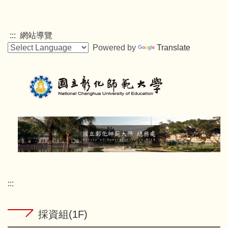
跳
到
主
:::
網站導覽
要
Powered by
Translate
內
容
區
:::
採資組(1F)