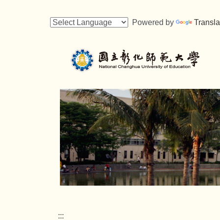
跳
到
Powered by
Transla
主
要
內
容
區
:::