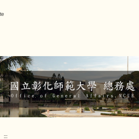
te
:::