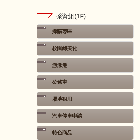
採資組(1F)
採購專區
校園綠美化
游泳池
公務車
場地租用
汽車停車申請
特色商品