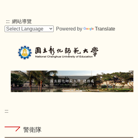
跳
到
主
:::
網站導覽
要
Powered by
Translate
內
容
區
:::
警衛隊