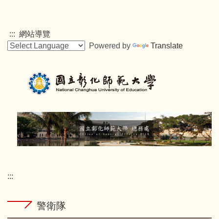
跳
到
主
:::
網站導覽
要
Powered by
Translate
內
容
區
:::
警衛隊