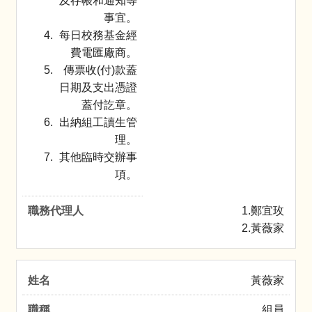
及存帳和通知等
事宜。
每日校務基金經
費電匯廠商。
傳票收(付)款蓋
日期及支出憑證
蓋付訖章。
出納組工讀生管
理。
其他臨時交辦事
項。
1.鄭宜玫
2.黃薇家
黃薇家
組員