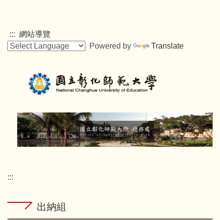
跳
到
主
:::
網站導覽
要
Powered by
Translate
內
容
區
:::
出納組