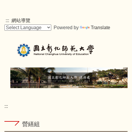
跳
到
主
:::
網站導覽
要
Powered by
Translate
內
容
區
:::
營繕組